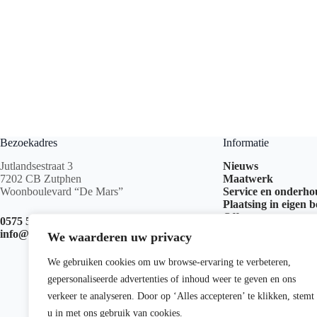
Bezoekadres
Informatie
Jutlandsestraat 3
Nieuws
7202 CB Zutphen
Maatwerk
Woonboulevard “De Mars”
Service en onderh
Plaatsing in eigen 
Offerte aanvragen
0575 517 999
info@kachelswk.nl
We waarderen uw privacy
We gebruiken cookies om uw browse-ervaring te verbeteren,
gepersonaliseerde advertenties of inhoud weer te geven en ons
verkeer te analyseren. Door op ‘Alles accepteren’ te klikken, stemt
u in met ons gebruik van cookies.