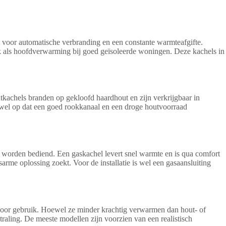
gt voor automatische verbranding en een constante warmteafgifte.
k als hoofdverwarming bij goed geïsoleerde woningen. Deze kachels in
kachels branden op gekloofd haardhout en zijn verkrijgbaar in
t wel op dat een goed rookkanaal en een droge houtvoorraad
worden bediend. Een gaskachel levert snel warmte en is qua comfort
rme oplossing zoekt. Voor de installatie is wel een gasaansluiting
ar voor gebruik. Hoewel ze minder krachtig verwarmen dan hout- of
aling. De meeste modellen zijn voorzien van een realistisch