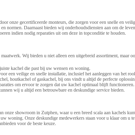
oor onze gecertificeerde monteurs, die zorgen voor een snelle en veili
s en normen. Daarnaast bieden wij onderhoudsdiensten aan om de levens
oeren indien nodig reparaties uit om deze in topconditie te houden.
n maatwerk. Wij bieden u niet alleen een uitgebreid assortiment, maar 
juiste kachel die past bij uw wensen en woning.
r een veilige en snelle installatie, inclusief het aanleggen van het roo
el, houtkachel of gaskachel, bij ons vindt u altijd de perfecte oplossin
raties om ervoor te zorgen dat uw kachel optimaal blijft functioneren.
unnen wij u altijd een betrouwbare en deskundige service bieden.
n onze showroom in Zutphen, waar u een breed scala aan kachels kunt 
 bij uw woning. Onze deskundige medewerkers staan voor u klaar om u te 
nbieden voor de beste keuze.