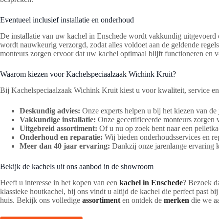
Eventueel inclusief installatie en onderhoud
De installatie van uw kachel in Enschede wordt vakkundig uitgevoerd d
wordt nauwkeurig verzorgd, zodat alles voldoet aan de geldende regel
monteurs zorgen ervoor dat uw kachel optimaal blijft functioneren en v
Waarom kiezen voor Kachelspeciaalzaak Wichink Kruit?
Bij Kachelspeciaalzaak Wichink Kruit kiest u voor kwaliteit, service e
Deskundig advies:
Onze experts helpen u bij het kiezen van de 
Vakkundige installatie:
Onze gecertificeerde monteurs zorgen voo
Uitgebreid assortiment:
Of u nu op zoek bent naar een pelletkach
Onderhoud en reparatie:
Wij bieden onderhoudsservices en repa
Meer dan 40 jaar ervaring:
Dankzij onze jarenlange ervaring k
Bekijk de kachels uit ons aanbod in de showroom
Heeft u interesse in het kopen van een
kachel in Enschede
? Bezoek da
klassieke houtkachel, bij ons vindt u altijd de kachel die perfect past
huis. Bekijk ons volledige
assortiment
en ontdek de
merken
die we aa