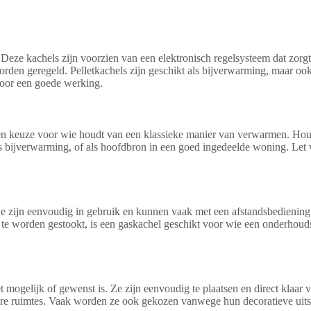
l. Deze kachels zijn voorzien van een elektronisch regelsysteem dat zor
den geregeld. Pelletkachels zijn geschikt als bijverwarming, maar oo
voor een goede werking.
zen keuze voor wie houdt van een klassieke manier van verwarmen. Hout
 als bijverwarming, of als hoofdbron in een goed ingedeelde woning. Le
zijn eenvoudig in gebruik en kunnen vaak met een afstandsbediening 
te worden gestookt, is een gaskachel geschikt voor wie een onderhoudsa
iet mogelijk of gewenst is. Ze zijn eenvoudig te plaatsen en direct kla
re ruimtes. Vaak worden ze ook gekozen vanwege hun decoratieve uitstr