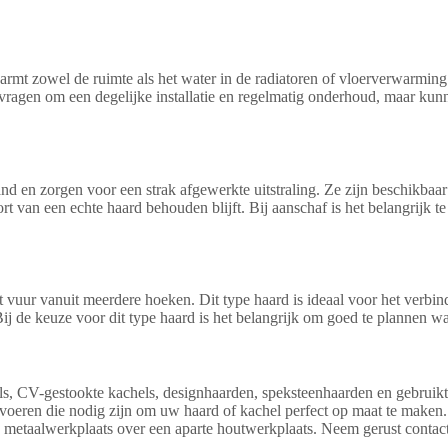
mt zowel de ruimte als het water in de radiatoren of vloerverwarming.
agen om een degelijke installatie en regelmatig onderhoud, maar kunnen
en zorgen voor een strak afgewerkte uitstraling. Ze zijn beschikbaar i
fort van een echte haard behouden blijft. Bij aanschaf is het belangrij
et vuur vanuit meerdere hoeken. Dit type haard is ideaal voor het verb
Bij de keuze voor dit type haard is het belangrijk om goed te plannen wa
els, CV-gestookte kachels, designhaarden, speksteenhaarden en gebruik
eren die nodig zijn om uw haard of kachel perfect op maat te maken. Wi
e metaalwerkplaats over een aparte houtwerkplaats. Neem gerust conta