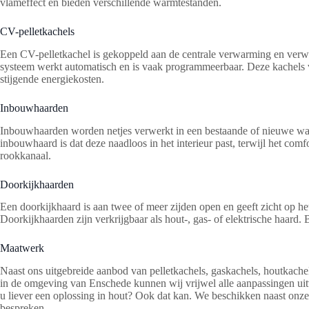
vlameffect en bieden verschillende warmtestanden.
CV-pelletkachels
Een CV-pelletkachel is gekoppeld aan de centrale verwarming en verwar
systeem werkt automatisch en is vaak programmeerbaar. Deze kachels vr
stijgende energiekosten.
Inbouwhaarden
Inbouwhaarden worden netjes verwerkt in een bestaande of nieuwe wand 
inbouwhaard is dat deze naadloos in het interieur past, terwijl het com
rookkanaal.
Doorkijkhaarden
Een doorkijkhaard is aan twee of meer zijden open en geeft zicht op h
Doorkijkhaarden zijn verkrijgbaar als hout-, gas- of elektrische haard. 
Maatwerk
Naast ons uitgebreide aanbod van pelletkachels, gaskachels, houtkach
in de omgeving van Enschede kunnen wij vrijwel alle aanpassingen uitvo
u liever een oplossing in hout? Ook dat kan. We beschikken naast onz
bespreken.