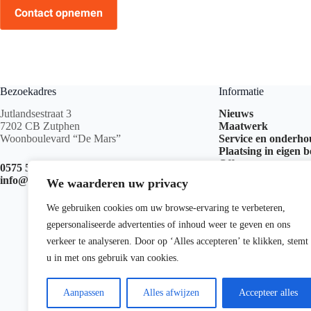
Contact opnemen
Bezoekadres
Informatie
Jutlandsestraat 3
Nieuws
7202 CB Zutphen
Maatwerk
Woonboulevard “De Mars”
Service en onderh
Plaatsing in eigen 
Offerte aanvragen
0575 517 999
info@kachelswk.nl
We waarderen uw privacy
We gebruiken cookies om uw browse-ervaring te verbeteren,
gepersonaliseerde advertenties of inhoud weer te geven en ons
verkeer te analyseren. Door op ‘Alles accepteren’ te klikken, stemt
u in met ons gebruik van cookies.
Aanpassen
Alles afwijzen
Accepteer alles