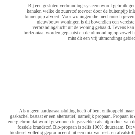
Bij een gesloten verbrandingssysteem wordt gebruik g
kanalen welke de zuurstof toevoer door de buitenpijp inl
binnenpijp afvoert. Voor woningen die mechanisch gevent
nieuwbouw woningen is dit bovendien een vereiste
verbrandingslucht uit de woning gehaald. Tevens kan 
horizontaal worden geplaatst en de uitmonding op zowel he
mits dit een vrij uitmondings gebied
Als u geen aardgasaansluiting heeft of bent ontkoppeld maar 
gaskachel bestaat er een alternatief, namelijk propaan. Propaan is 
energiebron dat wordt gewonnen in gasvelden als bijproduct van de 
fossiele brandstof. Bio-propaan is zelfs 100% duurzaam. Dit w
biodiesel volledig geproduceerd uit een mix van rest- en afvalsto