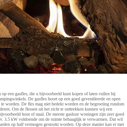
op een gasfles, die u bijvoorbeeld kunt kopen of laten vullen bij
ampingwinkels. De gasfles hoort op een goed geventileerde en open
tst te worden. De fles mag niet bedekt worden en de begroeiing rondom
inderen. Om de flessen uit het zicht te onttrekken kunnen wij een
bijvoorbeeld hout of staal. De meeste gasloze woningen zijn zeer goed
.v. 3.5 kW voldoende om de ruimte behaaglijk te verwarmen. Dat wil
arden op half vermogen gestookt worden. Op deze manier kan er met