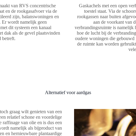
emaakt van RVS concentrische
Gaskachels met een open verb
aat en de rookgasafvoer via de
toestel staat. Via de scho
ileerd zijn, balanswoningen en
rookgassen naar buiten afgevoe
. Er wordt namelijk geen
aan de voorkant van d
met dit systeem een kanaal
verbrandingsruimte is namelijk 
t dak als de gevel plaatsvinden
hoe de lucht bij de verbrandin
 betreft.
oudere woningen die gebouwd zi
de ruimte kan worden gebruikt
vele
Alternatief voor aardgas
toch graag wilt genieten van een
een relatief schone en voordelige
raffinage van olie en is dus een
ordt namelijk als bijproduct van
ffen en hernieuwbare plantaardige