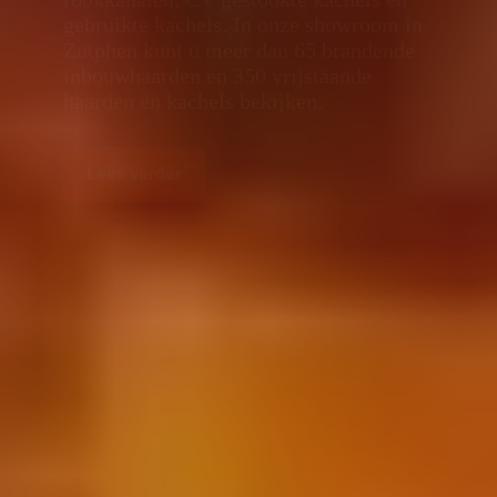
gebruikte kachels. In onze showroom in
Zutphen kunt u meer dan 65 brandende
inbouwhaarden en 350 vrijstaande
haarden en kachels bekijken.
Lees verder