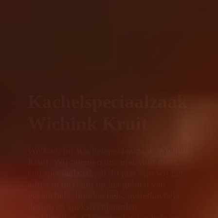
Kachelspeciaalzaak
Wichink Kruit
Welkom bij Kachelspeciaalzaak Wichink
Kruit. Wij noemen ons niet voor niets
een speciaalzaak; al 40 jaar zijn wij hét
adres in de regio op het gebied van
gaskachels, houtkachels, pelletkachels,
design en speksteenhaarden,
rookkanalen, CV gestookte kachels en