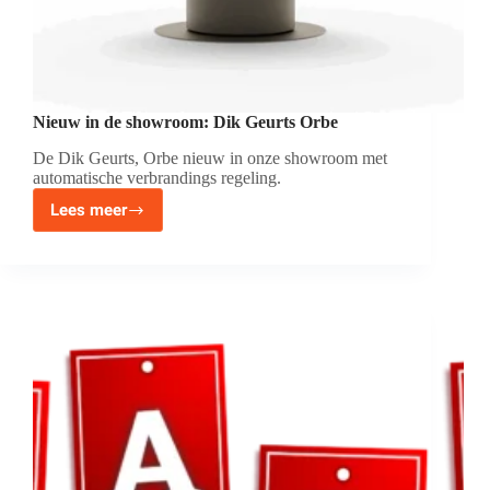
Nieuw in de showroom: Dik Geurts Orbe
De Dik Geurts, Orbe nieuw in onze showroom met
automatische verbrandings regeling.
Lees meer
Nieuw
in
de
showroom:
Dik
Geurts
Orbe