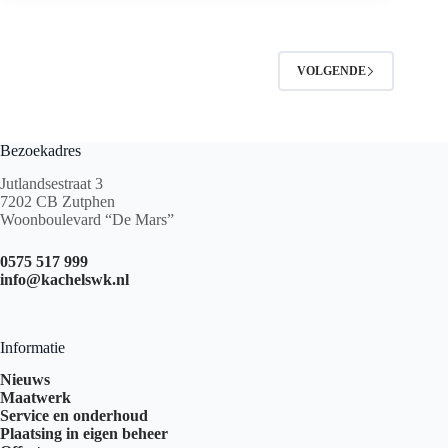
nieuw
in
onze
showroom!
VOLGENDE
Zero
emission!
Bezoekadres
Jutlandsestraat 3
7202 CB Zutphen
Woonboulevard “De Mars”
0575 517 999
info@kachelswk.nl
Informatie
Nieuws
Maatwerk
Service en onderhoud
Plaatsing in eigen beheer