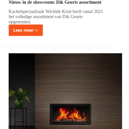
Nieuw in de showroom: Dik Geurts assortiment
Kachelspeciaalzaak Wichink Kruit heeft vanaf 2021
het volledige assortiment van Dik Geurts
opgenomen.
Lees meer
Nieuw
in
de
showroom:
Dik
Geurts
assortiment