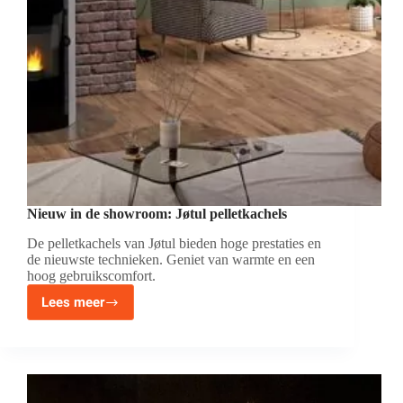
Nieuw in de showroom: Jøtul pelletkachels
De pelletkachels van Jøtul bieden hoge prestaties en
de nieuwste technieken. Geniet van warmte en een
hoog gebruikscomfort.
Lees meer
Nieuw
in
de
showroom:
Jøtul
pelletkachels