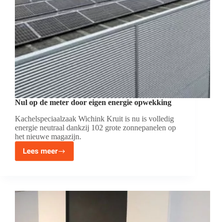
Nul op de meter door eigen energie opwekking
Kachelspeciaalzaak Wichink Kruit is nu is volledig
energie neutraal dankzij 102 grote zonnepanelen op
het nieuwe magazijn.
Lees meer
Nul
op
de
meter
door
eigen
energie
opwekking