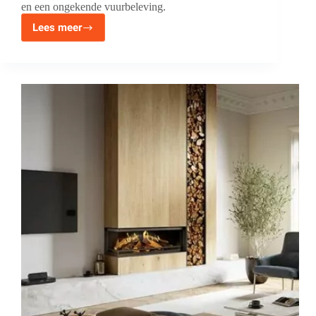
en een ongekende vuurbeleving.
Lees meer
Kalfire
Gi,
de
nieuwe
innovatieve
gashaarden