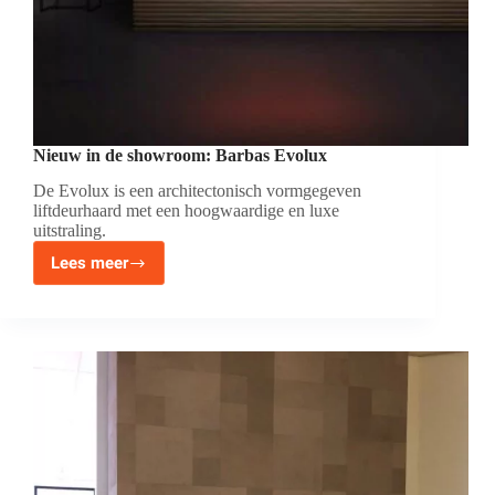
Nieuw in de showroom: Barbas Evolux
De Evolux is een architectonisch vormgegeven
liftdeurhaard met een hoogwaardige en luxe
uitstraling.
Lees meer
Nieuw
in
de
showroom:
Barbas
Evolux