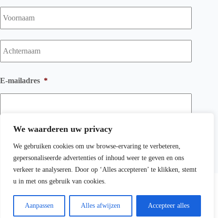
Voorna
Achtern
E-mailadres
*
We waarderen uw privacy
We gebruiken cookies om uw browse-ervaring te verbeteren,
gepersonaliseerde advertenties of inhoud weer te geven en ons
verkeer te analyseren. Door op ‘Alles accepteren’ te klikken, stemt
Copyright © 2026 Wichink Kruit Kachelspeciaalzaak BV -
u in met ons gebruik van cookies.
Algemene voorwaarden
-
Privacyverklaring
-
Sitemap
-
Website laten maken door
Best4u
Aanpassen
Alles afwijzen
Accepteer alles