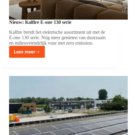
Nieuw: Kalfire E-one 130 serie
Kalfire breidt het elektrische assortiment uit met de
E-one 130 serie. Nóg meer genieten van duurzaam
en milieuvriendelijk vuur met zero emission.
Lees meer
Nieuw:
Kalfire
E-
one
130
serie