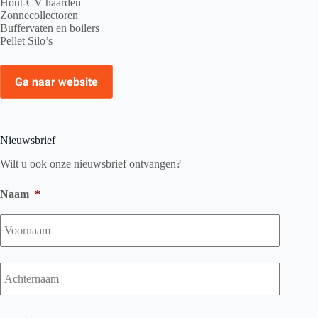
Hout-CV haarden
Zonnecollectoren
Buffervaten en boilers
Pellet Silo’s
Ga naar website
Nieuwsbrief
Wilt u ook onze nieuwsbrief ontvangen?
Naam
*
Voorna
Achtern