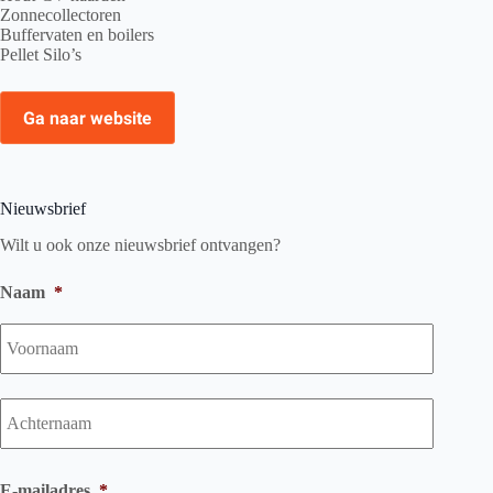
Zonnecollectoren
Buffervaten en boilers
Pellet Silo’s
Ga naar website
Nieuwsbrief
Wilt u ook onze nieuwsbrief ontvangen?
Naam
*
Voorna
Achtern
E-mailadres
*