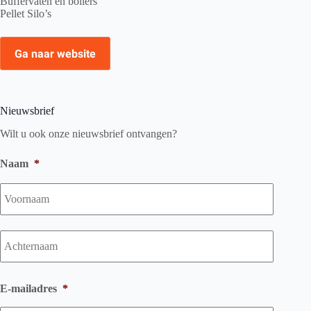
Buffervaten en boilers
Pellet Silo’s
Ga naar website
Nieuwsbrief
Wilt u ook onze nieuwsbrief ontvangen?
Naam
*
Voorna
Achtern
E-mailadres
*