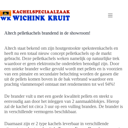
Ga
naar
de
inhoud
Altech pelletkachels brandend in de showroom!
Altech staat bekend om zijn houtgestookte speksteenkachels en
heeft nu een totaal nieuw concept pelletkachels op de markt
gebracht. Deze pelletkachels weken namelijk op natuurlijke trek
waardoor er geen elektronische onderdelen benodigd zijn. Door
een unieke brander welke gevuld wordt met pellets en is voorzien
van een pimaire en secundaire beluchting worden de gassen die
uit de pellets komen boven in de bak verbrand waardoor een
prachtig vlammenspel ontstaat met rendementen tot wel 94%!
De brander vult u met een goede kwaliteit pellets en steekt u
eenvoudig aan door het inleggen van 2 aanmaakblokjes. Hierop
zal de kachel tot circa 3 uur op een vulling branden. De brander is
in verschillende vermogens beschikbaar.
Daarnaast zijn er 2 type kachels leverbaar in verschillende