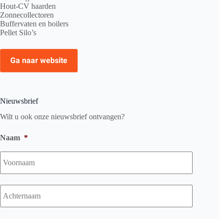
Hout-CV haarden
Zonnecollectoren
Buffervaten en boilers
Pellet Silo’s
Ga naar website
Nieuwsbrief
Wilt u ook onze nieuwsbrief ontvangen?
Naam
*
Voorna
Achtern