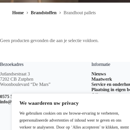
Home
Brandstoffen
Brandhout pallets
Geen producten gevonden die aan je selectie voldoen.
Bezoekadres
Informatie
Jutlandsestraat 3
Nieuws
7202 CB Zutphen
Maatwerk
Woonboulevard “De Mars”
Service en onderh
Plaatsing in eigen 
Offerte aanvragen
0575 517 999
info@kachelswk.nl
We waarderen uw privacy
We gebruiken cookies om uw browse-ervaring te verbeteren,
gepersonaliseerde advertenties of inhoud weer te geven en ons
verkeer te analyseren. Door op ‘Alles accepteren’ te klikken, stemt