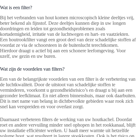
Wat is een filter?
Bij het verbranden van hout komen microscopisch kleine deeltjes vrij,
beter bekend als fijnstof. Deze deeltjes kunnen diep in uw longen
doordringen en leiden tot gezondheidsproblemen zoals
kortademigheid, irritatie van de luchtwegen en hart- en vaatziekten.
Een houtrookfilter vangt een groot deel van deze schadelijke stoffen af
voordat ze via de schoorsteen in de buitenlucht terechtkomen.
Hierdoor draagt u actief bij aan een schonere leefomgeving. Voor
uzelf, uw gezin en uw buren.
Wat zijn de voordelen van filters?
Een van de belangrijkste voordelen van een filter is de verbetering van
de luchtkwaliteit. Door de uitstoot van schadelijke stoffen te
verminderen, voorkomt u gezondheidsrisico’s en draagt u bij aan een
gezonder leefklimaat. En niet alleen binnenshuis, maar ook daarbuiten.
Dit is met name van belang in dichtbevolkte gebieden waar rook zich
snel kan verspreiden en voor overlast zorgt.
Daarnaast verbeteren filters de werking van uw houtkachel. Doordat
roet en andere vervuiling minder snel ophopen in het rookkanaal, blijft
uw installatie efficiënter werken. U haalt meer warmte uit hetzelfde
volume hout, wat resulteert in lagere stookkosten. Ook is het risico op