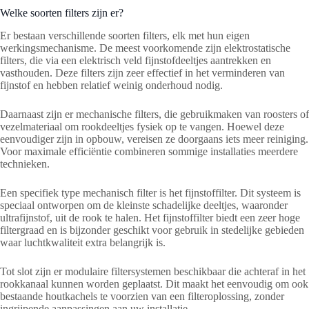
Welke soorten filters zijn er?
Er bestaan verschillende soorten filters, elk met hun eigen
werkingsmechanisme. De meest voorkomende zijn elektrostatische
filters, die via een elektrisch veld fijnstofdeeltjes aantrekken en
vasthouden. Deze filters zijn zeer effectief in het verminderen van
fijnstof en hebben relatief weinig onderhoud nodig.
Daarnaast zijn er mechanische filters, die gebruikmaken van roosters of
vezelmateriaal om rookdeeltjes fysiek op te vangen. Hoewel deze
eenvoudiger zijn in opbouw, vereisen ze doorgaans iets meer reiniging.
Voor maximale efficiëntie combineren sommige installaties meerdere
technieken.
Een specifiek type mechanisch filter is het fijnstoffilter. Dit systeem is
speciaal ontworpen om de kleinste schadelijke deeltjes, waaronder
ultrafijnstof, uit de rook te halen. Het fijnstoffilter biedt een zeer hoge
filtergraad en is bijzonder geschikt voor gebruik in stedelijke gebieden
waar luchtkwaliteit extra belangrijk is.
Tot slot zijn er modulaire filtersystemen beschikbaar die achteraf in het
rookkanaal kunnen worden geplaatst. Dit maakt het eenvoudig om ook
bestaande houtkachels te voorzien van een filteroplossing, zonder
ingrijpende aanpassingen aan uw installatie.