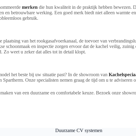
renommeerde
merken
die hun kwaliteit in de praktijk hebben bewezen.
en en betrouwbare werking. Een goed merk biedt niet alleen warmte en
robleemloos gebruik.
ie. De plaatsing van het rookgasafvoerkanaal, de toevoer van verbrandin
e schoonmaak en inspectie zorgen ervoor dat de kachel veilig, zuinig en
 Zo weet u zeker dat alles tot in detail klopt.
model het beste bij uw situatie past? In de showroom van
Kachelspecia
 Spartherm. Onze specialisten nemen graag de tijd om u te adviseren o
het maken van een duurzame en comfortabele keuze. Bezoek onze showr
Duurzame CV systemen