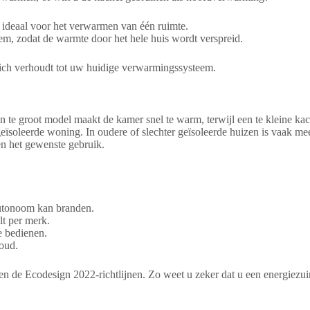
s ideaal voor het verwarmen van één ruimte.
eem, zodat de warmte door het hele huis wordt verspreid.
ich verhoudt tot uw huidige verwarmingssysteem.
te groot model maakt de kamer snel te warm, terwijl een te kleine kac
oleerde woning. In oudere of slechter geïsoleerde huizen is vaak me
en het gewenste gebruik.
autonoom kan branden.
lt per merk.
e bedienen.
oud.
e Ecodesign 2022-richtlijnen. Zo weet u zeker dat u een energiezuinig