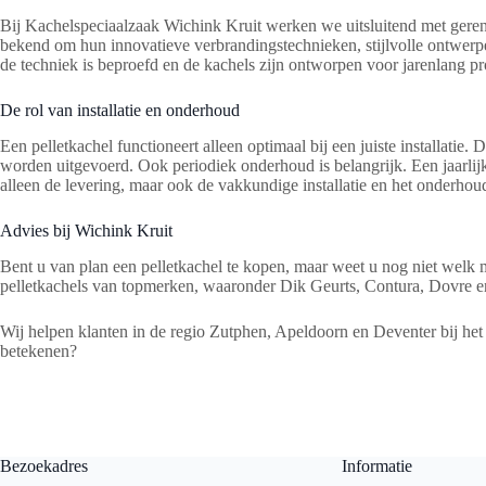
Bij Kachelspeciaalzaak Wichink Kruit werken we uitsluitend met ge
bekend om hun innovatieve verbrandingstechnieken, stijlvolle ontwerp
de techniek is beproefd en de kachels zijn ontworpen voor jarenlang p
De rol van installatie en onderhoud
Een pelletkachel functioneert alleen optimaal bij een juiste installat
worden uitgevoerd. Ook periodiek onderhoud is belangrijk. Een jaarlijks
alleen de levering, maar ook de vakkundige installatie en het onderhoud.
Advies bij Wichink Kruit
Bent u van plan een pelletkachel te kopen, maar weet u nog niet welk 
pelletkachels van topmerken, waaronder Dik Geurts, Contura, Dovre en
Wij helpen klanten in de regio Zutphen, Apeldoorn en Deventer bij 
betekenen?
Bezoekadres
Informatie