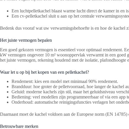
Een luchtpelletkachel blaast warme lucht direct de kamer in en i
Een cv-pelletkachel sluit u aan op het centrale verwarmingssyst
Bedenk dus vooraf wat uw verwarmingsbehoefte is en hoe de kachel z
Het juiste vermogen bepalen
Een goed gekozen vermogen is essentieel voor optimaal rendement. Een 
kW vermogen ongeveer 10 m² woonoppervlak verwarmt in een goed geïs
het juiste vermogen, rekening houdend met de isolatie, plafondhoogte 
Waar let u op bij het kopen van een pelletkachel?
Rendement: kies een model met minimaal 90% rendement.
Brandduur: hoe groter de pelletvoorraad, hoe langer de kachel 
Geluid: moderne kachels zijn stil, maar het geluidsniveau verschi
Bediening: veel modellen zijn programmeerbaar of via een app t
Onderhoud: automatische reinigingsfuncties verlagen het onderh
Daarnaast moet de kachel voldoen aan de Europese norm (EN 14785) en d
Betrouwbare merken