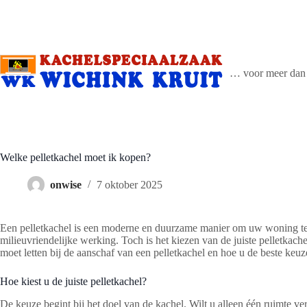
Ga
naar
de
inhoud
… voor meer dan 
Welke pelletkachel moet ik kopen?
onwise
7 oktober 2025
Een pelletkachel is een moderne en duurzame manier om uw woning te
milieuvriendelijke werking. Toch is het kiezen van de juiste pelletkache
moet letten bij de aanschaf van een pelletkachel en hoe u de beste ke
Hoe kiest u de juiste pelletkachel?
De keuze begint bij het doel van de kachel. Wilt u alleen één ruimte 