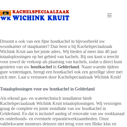
Ga
naar
de
inhoud
Droomt u ook van een fijne houtkachel in bijvoorbeeld uw
woonkamer of slaapkamer? Dan bent u bij Kachelspeciaalzaak
Wichink Kruit aan het juiste adres. Wij bieden al meer dan 40 jaar
totaaloplossingen op het gebied van kachels. Bij ons kunt u terecht
voor zowel de verkoop als plaatsing van kachels, zodat u direct kunt
genieten van uw
houtkachel
in
Gelderland
. Naast warmte tijdens
gure winterdagen, brengt een houtkachel ook een gezellige sfeer met
zich mee. Laat u verrassen door Kachelspeciaalzaak Wichink Kruit!
Totaaloplossingen voor uw houtkachel in Gelderland
Als erkend gas- en watertechnisch installateur biedt
Kachelspeciaalzaak Wichink Kruit totaaloplossingen. Wij verzorgen
graag de complete en juiste installatie van uw houtkachel in
Gelderland. En dat is inclusief aanleg of renovatie van uw rookkanaal
en onderhouds- en eventuele reparatiewerkzaamheden. Onze
vakbekwame monteurs deinzen niet terug voor een flinke klus en