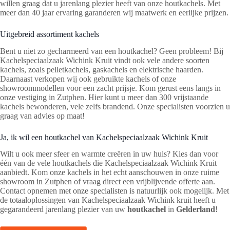
willen graag dat u jarenlang plezier heeft van onze houtkachels. Met
meer dan 40 jaar ervaring garanderen wij maatwerk en eerlijke prijzen.
Uitgebreid assortiment kachels
Bent u niet zo gecharmeerd van een houtkachel? Geen probleem! Bij
Kachelspeciaalzaak Wichink Kruit vindt ook vele andere soorten
kachels, zoals pelletkachels, gaskachels en elektrische haarden.
Daarnaast verkopen wij ook gebruikte kachels of onze
showroommodellen voor een zacht prijsje. Kom gerust eens langs in
onze vestiging in Zutphen. Hier kunt u meer dan 300 vrijstaande
kachels bewonderen, vele zelfs brandend. Onze specialisten voorzien u
graag van advies op maat!
Ja, ik wil een houtkachel van Kachelspeciaalzaak Wichink Kruit
Wilt u ook meer sfeer en warmte creëren in uw huis? Kies dan voor
één van de vele houtkachels die Kachelspeciaalzaak Wichink Kruit
aanbiedt. Kom onze kachels in het echt aanschouwen in onze ruime
showroom in Zutphen of vraag direct een vrijblijvende offerte aan.
Contact opnemen met onze specialisten is natuurlijk ook mogelijk. Met
de totaaloplossingen van Kachelspeciaalzaak Wichink kruit heeft u
gegarandeerd jarenlang plezier van uw
houtkachel
in
Gelderland
!