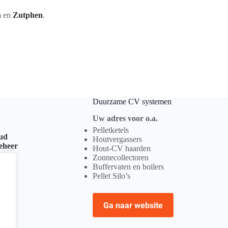
n
en
Zutphen
.
Duurzame CV systemen
Uw adres voor o.a.
Pelletketels
oud
Houtvergassers
beheer
Hout-CV haarden
Zonnecollectoren
Buffervaten en boilers
Pellet Silo’s
Ga naar website