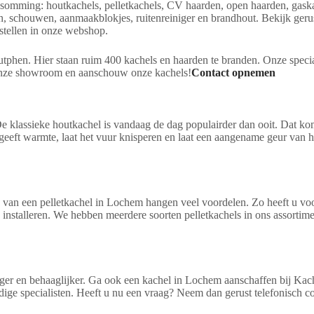
opsomming: houtkachels, pelletkachels, CV haarden, open haarden, gaska
 schouwen, aanmaakblokjes, ruitenreiniger en brandhout. Bekijk gerus
stellen in onze webshop.
phen. Hier staan ruim 400 kachels en haarden te branden. Onze special
 onze showroom en aanschouw onze kachels!
Contact opnemen
e klassieke houtkachel is vandaag de dag populairder dan ooit. Dat ko
geeft warmte, laat het vuur knisperen en laat een aangename geur van h
 van een pelletkachel in Lochem hangen veel voordelen. Zo heeft u voo
e installeren. We hebben meerdere soorten pelletkachels in ons assortim
iger en behaaglijker. Ga ook een kachel in Lochem aanschaffen bij Kac
ge specialisten. Heeft u nu een vraag? Neem dan gerust telefonisch c