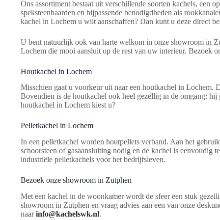
Ons assortiment bestaat uit verschillende soorten kachels, een 
speksteenhaarden en bijpassende benodigdheden als rookkanalen,
kachel in Lochem u wilt aanschaffen? Dan kunt u deze direct be
U bent natuurlijk ook van harte welkom in onze showroom in Zut
Lochem die mooi aansluit op de rest van uw interieur. Bezoek
Houtkachel in Lochem
Misschien gaat u voorkeur uit naar een houtkachel in Lochem. D
Bovendien is de houtkachel ook heel gezellig in de omgang: hij 
houtkachel in Lochem kiest u?
Pelletkachel in Lochem
In een pelletkachel worden houtpellets verband. Aan het gebruik
schoorsteen of gasaansluiting nodig en de kachel is eenvoudig t
industriële pelletkachels voor het bedrijfsleven.
Bezoek onze showroom in Zutphen
Met een kachel in de woonkamer wordt de sfeer een stuk gezell
showroom in Zutphen en vraag advies aan een van onze deskundi
naar
info@kachelswk.nl
.