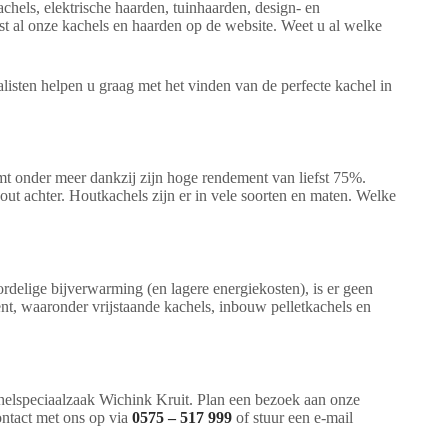
chels, elektrische haarden, tuinhaarden, design- en
t al onze kachels en haarden op de website. Weet u al welke
isten helpen u graag met het vinden van de perfecte kachel in
mt onder meer dankzij zijn hoge rendement van liefst 75%.
out achter. Houtkachels zijn er in vele soorten en maten. Welke
rdelige bijverwarming (en lagere energiekosten), is er geen
ent, waaronder vrijstaande kachels, inbouw pelletkachels en
helspeciaalzaak Wichink Kruit. Plan een bezoek aan onze
ontact met ons op via
0575 – 517 999
of stuur een e-mail