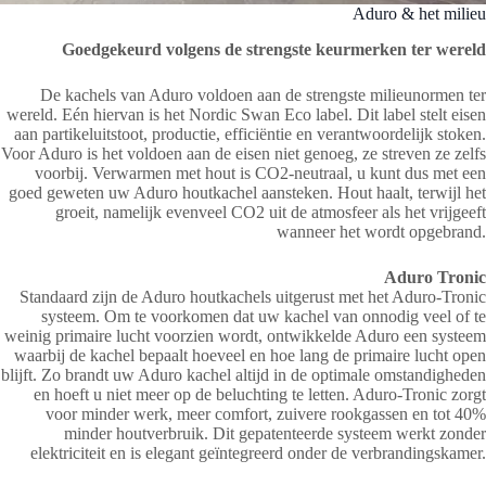
Aduro & het milieu
Goedgekeurd volgens de strengste keurmerken ter wereld
De kachels van Aduro voldoen aan de strengste milieunormen ter
wereld. Eén hiervan is het Nordic Swan Eco label. Dit label stelt eisen
aan partikeluitstoot, productie, efficiëntie en verantwoordelijk stoken.
Voor Aduro is het voldoen aan de eisen niet genoeg, ze streven ze zelfs
voorbij. Verwarmen met hout is CO2-neutraal, u kunt dus met een
goed geweten uw Aduro houtkachel aansteken. Hout haalt, terwijl het
groeit, namelijk evenveel CO2 uit de atmosfeer als het vrijgeeft
wanneer het wordt opgebrand.
Aduro Tronic
Standaard zijn de Aduro houtkachels uitgerust met het Aduro-Tronic
systeem. Om te voorkomen dat uw kachel van onnodig veel of te
weinig primaire lucht voorzien wordt, ontwikkelde Aduro een systeem
waarbij de kachel bepaalt hoeveel en hoe lang de primaire lucht open
blijft. Zo brandt uw Aduro kachel altijd in de optimale omstandigheden
en hoeft u niet meer op de beluchting te letten. Aduro-Tronic zorgt
voor minder werk, meer comfort, zuivere rookgassen en tot 40%
minder houtverbruik. Dit gepatenteerde systeem werkt zonder
elektriciteit en is elegant geïntegreerd onder de verbrandingskamer.