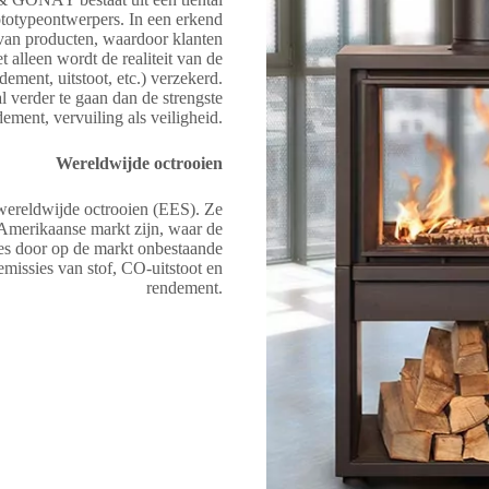
ototypeontwerpers. In een erkend
 van producten, waardoor klanten
alleen wordt de realiteit van de
dement, uitstoot, etc.) verzekerd.
l verder te gaan dan de strengste
ment, vervuiling als veiligheid.
Wereldwijde octrooien
ereldwijde octrooien (EES). Ze
e Amerikaanse markt zijn, waar de
hes door op de markt onbestaande
emissies van stof, CO-uitstoot en
rendement.