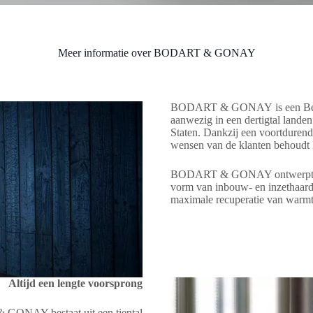
Meer informatie over BODART & GONAY
BODART & GONAY is een Belgisch
aanwezig in een dertigtal lande
Staten. Dankzij een voortdurende
wensen van de klanten behoud
BODART & GONAY ontwerpt en p
vorm van inbouw- en inzethaard
maximale recuperatie van warmte
Altijd een lengte voorsprong
GONAY bestaat uit een tiental