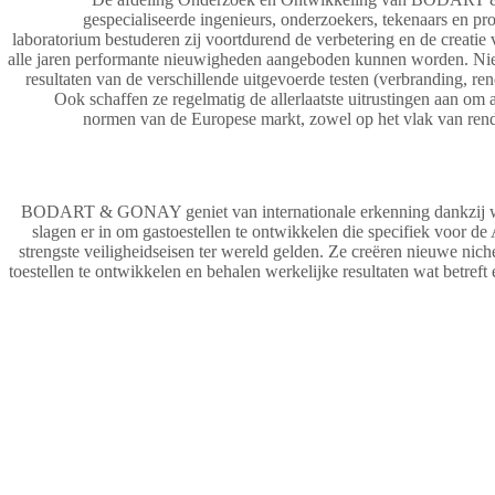
gespecialiseerde ingenieurs, onderzoekers, tekenaars en pr
laboratorium bestuderen zij voortdurend de verbetering en de creatie
alle jaren performante nieuwigheden aangeboden kunnen worden. Niet 
resultaten van de verschillende uitgevoerde testen (verbranding, ren
Ook schaffen ze regelmatig de allerlaatste uitrustingen aan om a
normen van de Europese markt, zowel op het vlak van rende
BODART & GONAY geniet van internationale erkenning dankzij w
slagen er in om gastoestellen te ontwikkelen die specifiek voor d
strengste veiligheidseisen ter wereld gelden. Ze creëren nieuwe nic
toestellen te ontwikkelen en behalen werkelijke resultaten wat betreft 