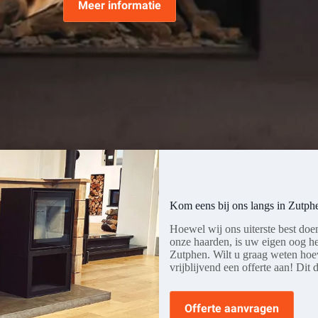
Meer informatie
Kom eens bij ons langs in Zutph
Hoewel wij ons uiterste best doe
onze haarden, is uw eigen oog h
Zutphen. Wilt u graag weten ho
vrijblijvend een offerte aan! Dit 
Offerte aanvragen