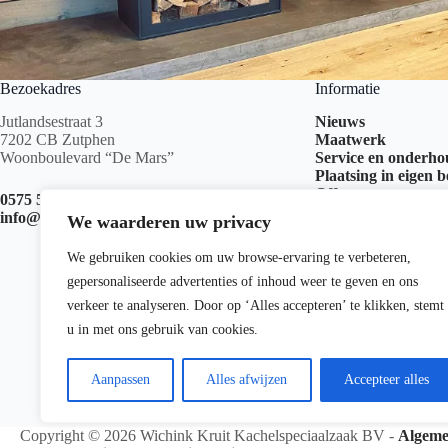
Bezoekadres
Informatie
Jutlandsestraat 3
Nieuws
7202 CB Zutphen
Maatwerk
Woonboulevard “De Mars”
Service en onderh
Plaatsing in eigen 
Offerte aanvragen
0575 517 999
info@kachelswk.nl
We waarderen uw privacy
We gebruiken cookies om uw browse-ervaring te verbeteren,
gepersonaliseerde advertenties of inhoud weer te geven en ons
verkeer te analyseren. Door op ‘Alles accepteren’ te klikken, stemt
u in met ons gebruik van cookies.
Aanpassen
Alles afwijzen
Accepteer alles
Copyright © 2026 Wichink Kruit Kachelspeciaalzaak BV -
Algeme