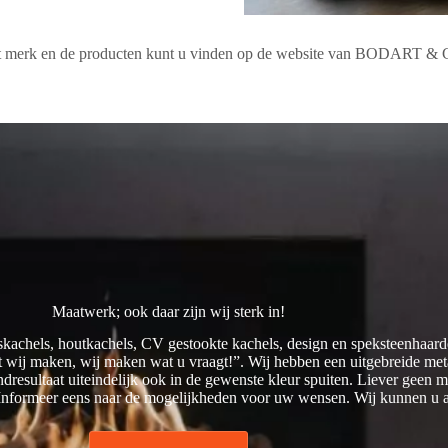
het merk en de producten kunt u vinden op de website van BODART
Maatwerk; ook daar zijn wij sterk in!
skachels, houtkachels, CV gestookte kachels, design en speksteenhaarde
at wij maken, wij maken wat u vraagt!”. Wij hebben een uitgebreide met
ndresultaat uiteindelijk ook in de gewenste kleur spuiten. Liever geen
. Informeer eens naar de mogelijkheden voor uw wensen. Wij kunnen u