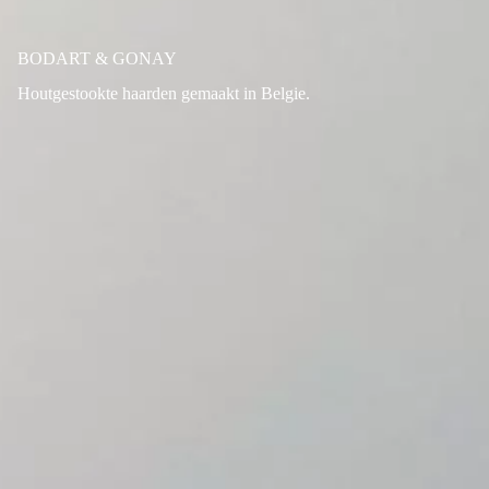
BODART & GONAY
Houtgestookte haarden gemaakt in Belgie.