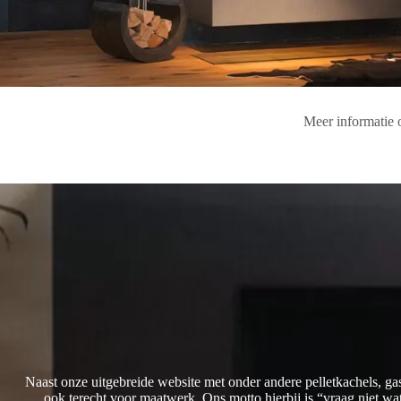
Meer informatie 
Naast onze uitgebreide website met onder andere pelletkachels, ga
ook terecht voor maatwerk. Ons motto hierbij is “vraag niet w