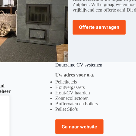
Zutphen. Wilt u graag weten ho
vrijblijvend een offerte aan! Dit 
Offerte aanvragen
Duurzame CV systemen
Uw adres voor o.a.
Pelletketels
oud
Houtvergassers
beheer
Hout-CV haarden
Zonnecollectoren
Buffervaten en boilers
Pellet Silo’s
Ga naar website