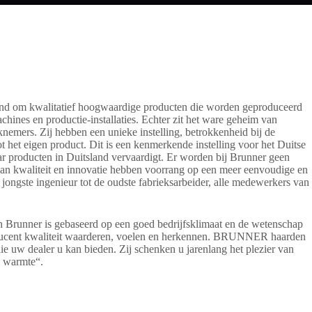
end om kwalitatief hoogwaardige producten die worden geproduceerd
hines en productie-installaties. Echter zit het ware geheim van
nemers. Zij hebben een unieke instelling, betrokkenheid bij de
tot het eigen product. Dit is een kenmerkende instelling voor het Duitse
aar producten in Duitsland vervaardigt. Er worden bij Brunner geen
an kwaliteit en innovatie hebben voorrang op een meer eenvoudige en
 jongste ingenieur tot de oudste fabrieksarbeider, alle medewerkers van
n Brunner is gebaseerd op een goed bedrijfsklimaat en de wetenschap
oducent kwaliteit waarderen, voelen en herkennen. BRUNNER haarden
ie uw dealer u kan bieden. Zij schenken u jarenlang het plezier van
e warmte“.