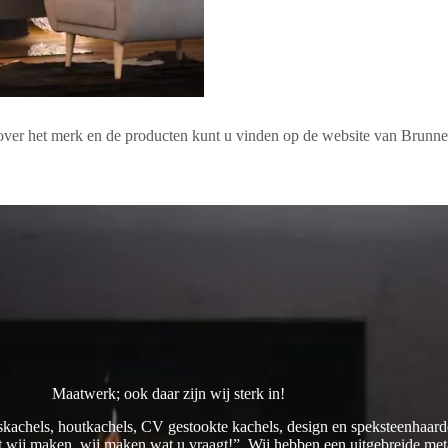
over het merk en de producten kunt u vinden op de website van Brunne
Maatwerk; ook daar zijn wij sterk in!
skachels, houtkachels, CV gestookte kachels, design en speksteenhaarde
at wij maken, wij maken wat u vraagt!”. Wij hebben een uitgebreide met