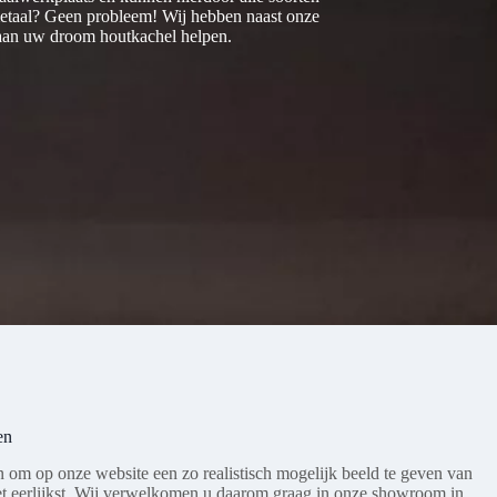
 metaal? Geen probleem! Wij hebben naast onze
 aan uw droom houtkachel helpen.
en
n om op onze website een zo realistisch mogelijk beeld te geven van
et eerlijkst. Wij verwelkomen u daarom graag in onze showroom in