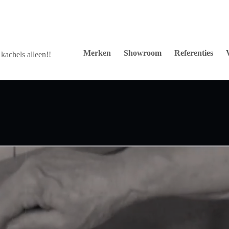
Merken
Showroom
Referenties
kachels alleen!!