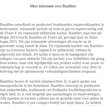
Meer informatie over Buntfires
Buntfires ontwikkelt en produceert fronthaarden, maatwerkhaarden in
hoekvariant, vrijstaande kachels op hout en gas en tegenwoordig ook
de Flores E als vrijstaande elektrische kachel. Buntfires staat niet stil.
Begin 2014 bracht Buntfires de Flores uit, gevolgd door de Julius
begin 2015. Dit zijn vrijstaande uitvoeringen als reactie op de
groeiende vraag vanuit de klant. De vrijstaande kachels van Buntfires
zijn no-nonsense kachels; hightech en zelfsturend, robuust én
afgewerkt met details. De laslijn is mooi en de handgrepen zijn
uitingen van pure ambacht. Dit zijn kachels voor liefhebbers die graag
hout stoken, maar ook tegelijkertijd een product willen waar passie en
vakmanschap in verwerkt is. Ze willen een verwarmer voor sfeer en
beleving met de allernieuwste verbrandingstechnieken toegepast.
Buntfires bouwt de kachels klantspecifiek. Er is geen sprake van
massaproductie in het buitenland. Buntfires ontwerpt en produceert
hun ambachtelijke, traditionele oer-Hollandse kwaliteitsproducten in
eigen land. Er is veel mogelijk qua aansluitingen en maatvoeringen.
Alle haarden en kachels voldoen aan de gestelde eisen voor milieu en
wonen. Buntfires is een compact bedrijf met korte lijnen. Ze hebben