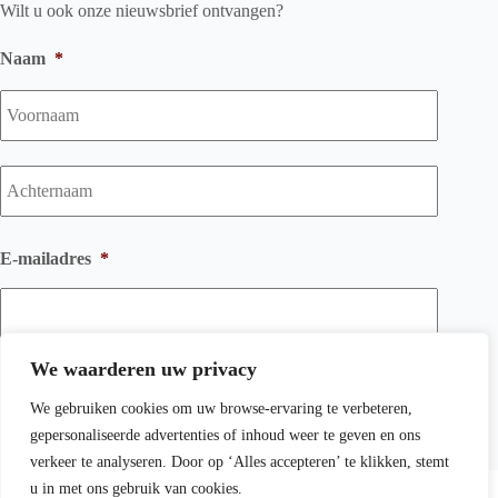
Wilt u ook onze nieuwsbrief ontvangen?
Naam
*
Voorna
Achtern
E-mailadres
*
We waarderen uw privacy
We gebruiken cookies om uw browse-ervaring te verbeteren,
gepersonaliseerde advertenties of inhoud weer te geven en ons
verkeer te analyseren. Door op ‘Alles accepteren’ te klikken, stemt
Copyright © 2026 Wichink Kruit Kachelspeciaalzaak BV -
u in met ons gebruik van cookies.