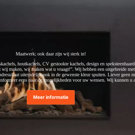
Maatwerk; ook daar zijn wij sterk in!
skachels, houtkachels, CV gestookte kachels, design en speksteenhaarde
at wij maken, wij maken wat u vraagt!”. Wij hebben een uitgebreide met
ndresultaat uiteindelijk ook in de gewenste kleur spuiten. Liever geen
. Informeer eens naar de mogelijkheden voor uw wensen. Wij kunnen u
Meer informatie