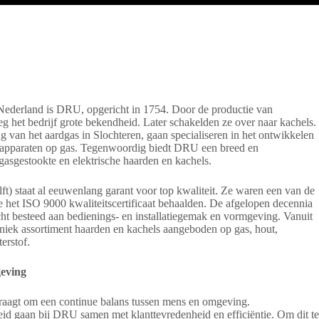
 Nederland is DRU, opgericht in 1754. Door de productie van
eg het bedrijf grote bekendheid. Later schakelden ze over naar kachels.
g van het aardgas in Slochteren, gaan specialiseren in het ontwikkelen
apparaten op gas. Tegenwoordig biedt DRU een breed en
asgestookte en elektrische haarden en kachels.
 staat al eeuwenlang garant voor top kwaliteit. Ze waren een van de
e het ISO 9000 kwaliteitscertificaat behaalden. De afgelopen decennia
dacht besteed aan bedienings- en installatiegemak en vormgeving. Vanuit
niek assortiment haarden en kachels aangeboden op gas, hout,
terstof.
geving
raagt om een continue balans tussen mens en omgeving.
heid gaan bij DRU samen met klanttevredenheid en efficiëntie. Om dit te