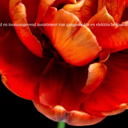
ed en toonaangevend assortiment van gasgestookte en elektrische haarde