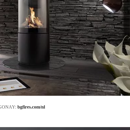
 & GONAY:
bgfires.com/nl