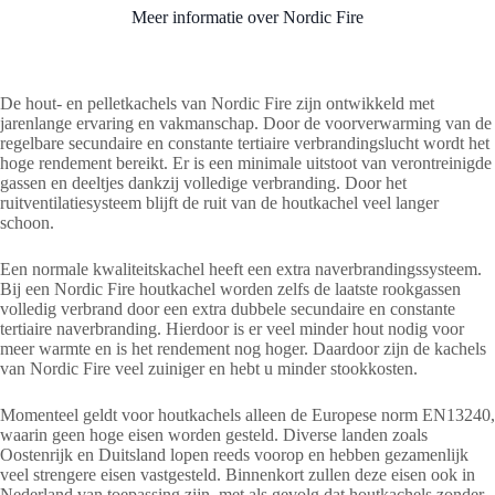
Meer informatie over Nordic Fire
De hout- en pelletkachels van Nordic Fire zijn ontwikkeld met
jarenlange ervaring en vakmanschap. Door de voorverwarming van de
regelbare secundaire en constante tertiaire verbrandingslucht wordt het
hoge rendement bereikt. Er is een minimale uitstoot van verontreinigde
gassen en deeltjes dankzij volledige verbranding. Door het
ruitventilatiesysteem blijft de ruit van de houtkachel veel langer
schoon.
Een normale kwaliteitskachel heeft een extra naverbrandingssysteem.
Bij een Nordic Fire houtkachel worden zelfs de laatste rookgassen
volledig verbrand door een extra dubbele secundaire en constante
tertiaire naverbranding. Hierdoor is er veel minder hout nodig voor
meer warmte en is het rendement nog hoger. Daardoor zijn de kachels
van Nordic Fire veel zuiniger en hebt u minder stookkosten.
Momenteel geldt voor houtkachels alleen de Europese norm EN13240,
waarin geen hoge eisen worden gesteld. Diverse landen zoals
Oostenrijk en Duitsland lopen reeds voorop en hebben gezamenlijk
veel strengere eisen vastgesteld. Binnenkort zullen deze eisen ook in
Nederland van toepassing zijn, met als gevolg dat houtkachels zonder