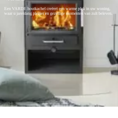
Een VARDE houtkachel creëert een warme plek in uw woning,
waar u jarenlang plezier en gezellige momenten van zult beleven.