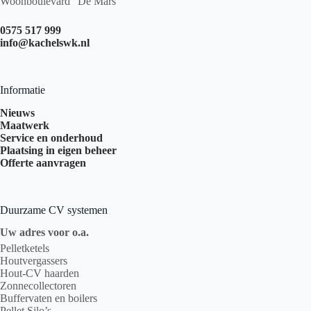
Woonboulevard “De Mars”
0575 517 999
info@kachelswk.nl
Informatie
Nieuws
Maatwerk
Service en onderhoud
Plaatsing in eigen beheer
Offerte aanvragen
Duurzame CV systemen
Uw adres voor o.a.
Pelletketels
Houtvergassers
Hout-CV haarden
Zonnecollectoren
Buffervaten en boilers
Pellet Silo’s