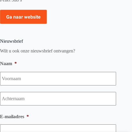
Ga naar website
Nieuwsbrief
Wilt u ook onze nieuwsbrief ontvangen?
Naam
*
Voorna
Achtern
E-mailadres
*