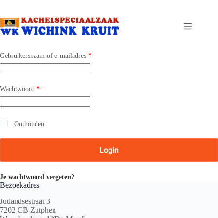
Ga
naar
de
inhoud
Vereist
Gebruikersnaam of e-mailadres
*
Vereist
Wachtwoord
*
Onthouden
Login
Je wachtwoord vergeten?
Bezoekadres
Jutlandsestraat 3
7202 CB Zutphen