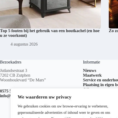
Top 5 fouten bij het gebruik van een houtkachel (en hoe
Zo z
u ze voorkomt)
4 augustus 2026
Bezoekadres
Informatie
Jutlandsestraat 3
Nieuws
7202 CB Zutphen
Maatwerk
Woonboulevard “De Mars”
Service en onderh
Plaatsing in eigen 
Offerte aanvragen
0575 517 999
info@kachelswk.nl
We waarderen uw privacy
We gebruiken cookies om uw browse-ervaring te verbeteren,
gepersonaliseerde advertenties of inhoud weer te geven en ons