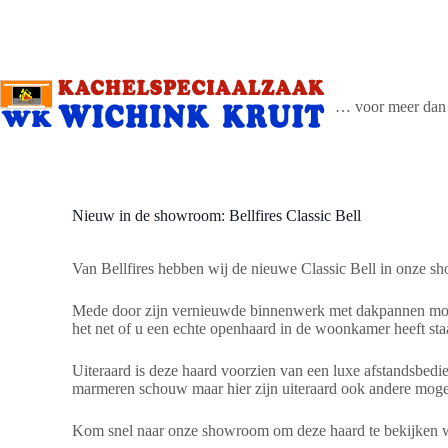
Ga
naar
de
inhoud
… voor meer dan 
Nieuw in de showroom: Bellfires Classic Bell
Van Bellfires hebben wij de nieuwe Classic Bell in onze s
Mede door zijn vernieuwde binnenwerk met dakpannen motief
het net of u een echte openhaard in de woonkamer heeft st
Uiteraard is deze haard voorzien van een luxe afstandsbed
marmeren schouw maar hier zijn uiteraard ook andere moge
Kom snel naar onze showroom om deze haard te bekijken w