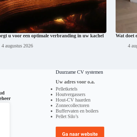
orgt u voor een optimale verbranding in uw kachel
Wat doet 
4 augustus 2026
4 au
Duurzame CV systemen
Uw adres voor o.a.
Pelletketels
oud
Houtvergassers
beheer
Hout-CV haarden
Zonnecollectoren
Buffervaten en boilers
Pellet Silo’s
Ga naar website