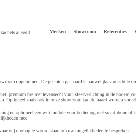
Merken
Showroom
Referenties
kachels alleen!!
howroom opgenomen. De gesloten gashaard is nauwelijks van echt te on
, premium fire met levensecht vuur, sfeerverlichting in de bodem voor
aan. Optioneel zoals ook in onze showroom kan de haard worden voorzi
iening en optioneel een wifi module voor bediening met smartphone of 
lijkheden mee.
aar wij u graag te woord staan om uw mogelijkheden te bespreken.