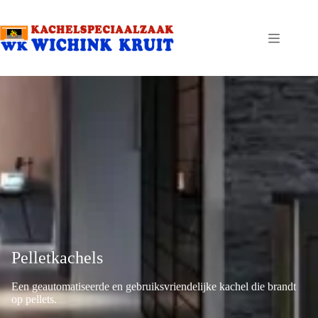
Ga
naar
de
inhoud
Pelletkachels
Een geautomatiseerde en gebruiksvriendelijke kachel die brandt
op pellets.