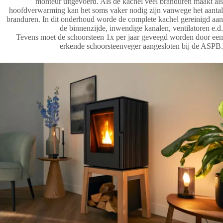
monteur uitgevoerd. Als de kachel veel branduren maakt als
hoofdverwarming kan het soms vaker nodig zijn vanwege het aantal
branduren. In dit onderhoud worde de complete kachel gereinigd aan
de binnenzijde, inwendige kanalen, ventilatoren e.d.
Tevens moet de schoorsteen 1x per jaar geveegd worden door een
erkende schoorsteenveger aangesloten bij de ASPB.