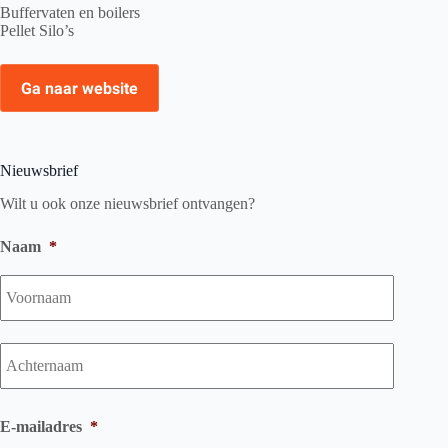
Buffervaten en boilers
Pellet Silo’s
Ga naar website
Nieuwsbrief
Wilt u ook onze nieuwsbrief ontvangen?
Naam
*
Voorna
Achtern
E-mailadres
*