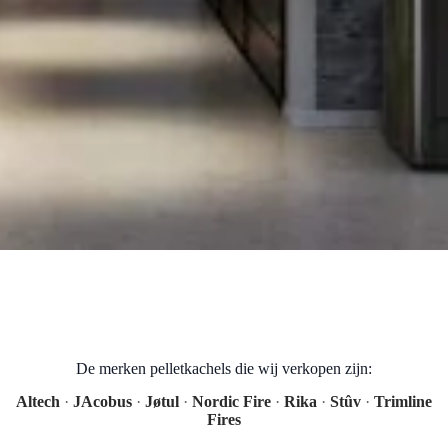
De merken pelletkachels die wij verkopen zijn:
Altech
·
JAcobus
·
Jøtul
·
Nordic Fire
·
Rika
·
Stûv
·
Trimline
Fires