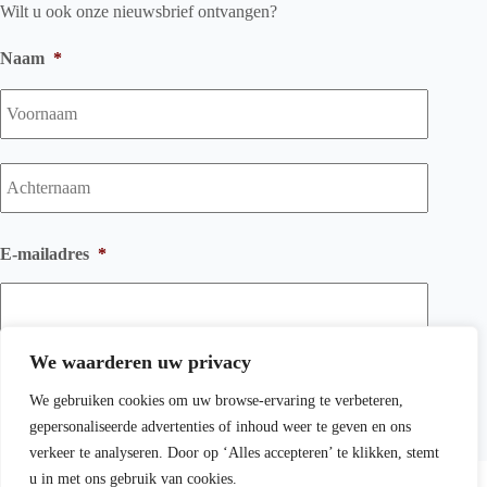
Wilt u ook onze nieuwsbrief ontvangen?
Naam
*
Voorna
Achtern
E-mailadres
*
We waarderen uw privacy
We gebruiken cookies om uw browse-ervaring te verbeteren,
gepersonaliseerde advertenties of inhoud weer te geven en ons
verkeer te analyseren. Door op ‘Alles accepteren’ te klikken, stemt
Copyright © 2026 Wichink Kruit Kachelspeciaalzaak BV -
u in met ons gebruik van cookies.