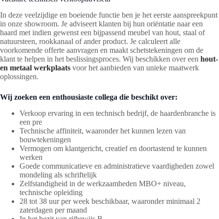
In deze veelzijdige en boeiende functie ben je het eerste aanspreekpunt
in onze showroom. Je adviseert klanten bij hun oriëntatie naar een
haard met indien gewenst een bijpassend meubel van hout, staal of
natuursteen, rookkanaal of ander product. Je calculeert alle
voorkomende offerte aanvragen en maakt schetstekeningen om de
klant te helpen in het beslissingsproces. Wij beschikken over een
hout-
en metaal werkplaats
voor het aanbieden van unieke maatwerk
oplossingen.
Wij zoeken een enthousiaste collega die beschikt over:
Verkoop ervaring in een technisch bedrijf, de haardenbranche is
een pre
Technische affiniteit, waaronder het kunnen lezen van
bouwtekeningen
Vermogen om klantgericht, creatief en doortastend te kunnen
werken
Goede communicatieve en administratieve vaardigheden zowel
mondeling als schriftelijk
Zelfstandigheid in de werkzaamheden MBO+ niveau,
technische opleiding
28 tot 38 uur per week beschikbaar, waaronder minimaal 2
zaterdagen per maand
In het bezit van rijbewijs B