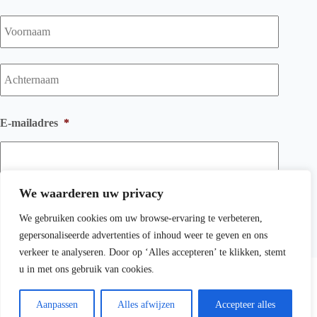
Voorna
Achtern
E-mailadres
*
We waarderen uw privacy
We gebruiken cookies om uw browse-ervaring te verbeteren,
gepersonaliseerde advertenties of inhoud weer te geven en ons
verkeer te analyseren. Door op ‘Alles accepteren’ te klikken, stemt
Copyright © 2026 Wichink Kruit Kachelspeciaalzaak BV -
u in met ons gebruik van cookies.
Algemene voorwaarden
-
Privacyverklaring
-
Sitemap
-
Website laten maken door
Best4u
Aanpassen
Alles afwijzen
Accepteer alles