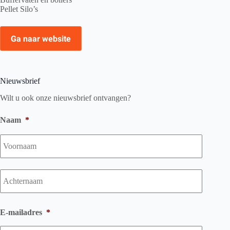
Pellet Silo’s
Ga naar website
Nieuwsbrief
Wilt u ook onze nieuwsbrief ontvangen?
Naam
*
Voorna
Achtern
E-mailadres
*