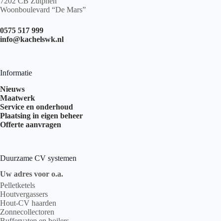
7202 CB Zutphen
Woonboulevard “De Mars”
0575 517 999
info@kachelswk.nl
Informatie
Nieuws
Maatwerk
Service en onderhoud
Plaatsing in eigen beheer
Offerte aanvragen
Duurzame CV systemen
Uw adres voor o.a.
Pelletketels
Houtvergassers
Hout-CV haarden
Zonnecollectoren
Buffervaten en boilers