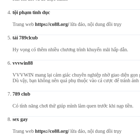
tội phạm tình dục
Trang web
https://co88.org/
lừa đảo, nội dung đồi trụy
tải 789clcub
Hy vọng có thêm nhiều chương trình khuyến mãi hấp dẫn.
vvvwin88
VVVWIN mang lại cảm giác chuyên nghiệp nhờ giao diện gọn gàn
Dù vậy, bạn không nên quá phụ thuộc vào cá cược để tránh ảnh 
789 club
Có tính năng chơi thử giúp mình làm quen trước khi nạp tiền.
sex gay
Trang web
https://co88.org/
lừa đảo, nội dung đồi trụy