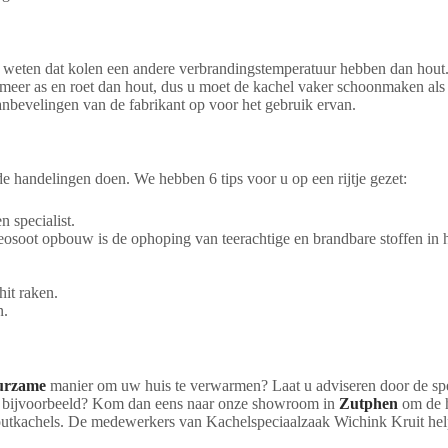
te weten dat kolen een andere verbrandingstemperatuur hebben dan hou
er as en roet dan hout, dus u moet de kachel vaker schoonmaken als u 
aanbevelingen van de fabrikant op voor het gebruik ervan.
e handelingen doen. We hebben 6 tips voor u op een rijtje gezet:
 specialist.
soot opbouw is de ophoping van teerachtige en brandbare stoffen in h
hit raken.
n.
urzame
manier om uw huis te verwarmen? Laat u adviseren door de spe
bijvoorbeeld? Kom dan eens naar onze showroom in
Zutphen
om de h
tkachels. De medewerkers van Kachelspeciaalzaak Wichink Kruit helpen