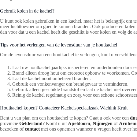
Gebruik kolen in de kachel?
U kunt ook kolen gebruiken in een kachel, maar het is belangrijk om 
meer luchttoevoer om goed te kunnen branden. Ook produceren kolen me
dan voor dat u een kachel heeft die geschikt is voor kolen en volg de 
Tips voor het verlengen van de levensduur van je houtkachel
Om de levensduur van een houtkachel te verlengen, kunt u verschillend
Laat uw houtkachel jaarlijks inspecteren en onderhouden door een
Brand alleen droog hout om creosoot opbouw te voorkomen. Creo
Laat de kachel nooit onbeheerd branden.
Gebruik een vonkenvanger om brandgevaar te verminderen.
Gebruik alleen geschikte brandstof en laat de kachel niet overver
Reinig de kachel regelmatig en zorg voor een schone schoorstee
Houtkachel kopen? Contacteer Kachelspeciaalzaak Wichink Kruit
Bent u van plan om een houtkachel te kopen? Gaat u ook voor een
du
provincie
Gelderland
? Komt u uit
Apeldoorn
,
Nijmegen
of
Arnhem
bezoeken of
contact
met ons opnemen wanneer u vragen heeft over hou