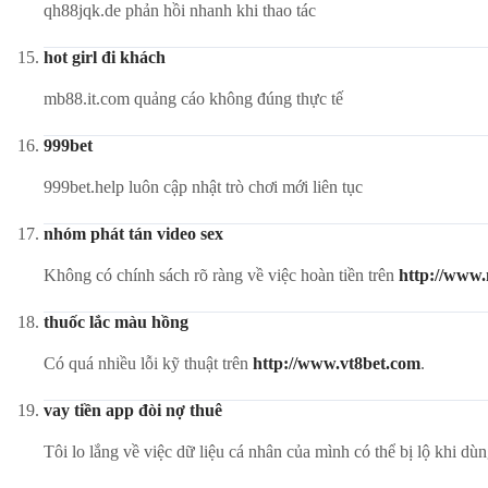
qh88jqk.de phản hồi nhanh khi thao tác
hot girl đi khách
mb88.it.com quảng cáo không đúng thực tế
999bet
999bet.help luôn cập nhật trò chơi mới liên tục
nhóm phát tán video sex
Không có chính sách rõ ràng về việc hoàn tiền trên
http://www
thuốc lắc màu hồng
Có quá nhiều lỗi kỹ thuật trên
http://www.vt8bet.com
.
vay tiền app đòi nợ thuê
Tôi lo lắng về việc dữ liệu cá nhân của mình có thể bị lộ khi dù