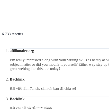
16.733 reacties
affilionaire.org
I’m really impressed along with your writing skills as neatly as wi
subject matter or did you modify it yourself? Either way stay up th
great weblog like this one today
!
Backlink
Bài viết rất hữu ích, cảm ơn bạn đã chia sẻ!
Backlink
Rất chi tiết và dễ thực hành.