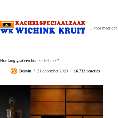
Ga
naar
de
inhoud
… voor meer dan 
Hoe lang gaat een houtkachel mee?
Best4u
21 december 2023
16.733 reacties