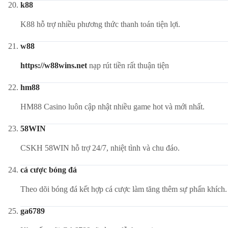
k88
K88 hỗ trợ nhiều phương thức thanh toán tiện lợi.
w88
https://w88wins.net
nạp rút tiền rất thuận tiện
hm88
HM88 Casino luôn cập nhật nhiều game hot và mới nhất.
58WIN
CSKH 58WIN hỗ trợ 24/7, nhiệt tình và chu đáo.
cá cược bóng đá
Theo dõi bóng đá kết hợp cá cược làm tăng thêm sự phấn khích.
ga6789