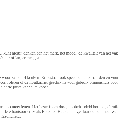
 U kunt hierbij denken aan het merk, het model, de kwaliteit van het 
0 jaar of langer meegaan.
 woonkamer of keuken. Er bestaan ook speciale buitenhaarden en vuurko
 controleren of de houtkachel geschikt is voor gebruik binnenshuis voor
er de juiste kachel te kopen.
r u op moet letten. Het beste is om droog, onbehandeld hout te gebruike
 hardere houtsoorten zoals Eiken en Beuken langer branden en meer war
w gezondheid.