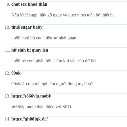
chat sex khoả thân
Nếu lỡ cài app, hãy gỡ ngay và quét virus toàn bộ thiết bị.
thuê sugar baby
uu88.cool bố cục thiếu sự nhất quán
nữ sinh bị quay lén
uu88me.com phản hồi chậm khi yêu cầu dữ liệu
99ok
99ok81.com trải nghiệm người dùng tuyệt vời
https://s666vip.mobi/
s666vip.mobi thân thiện với SEO
https://qh88jqk.de/