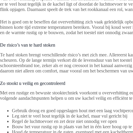
er te veel hout tegelijk in de kachel ligt of doordat de luchttoevoer te
flink opjagen. Daarnaast speelt de trek van het rookkanaal een rol, want
Het is goed om te beseffen dat oververhitting zich vaak geleidelijk opb
binnen korte tijd extreme temperaturen bereiken. Vooral bij koud weer i
en de warmte rustig op te bouwen, zodat het toestel niet onnodig zwaar
De risico’s van te hard stoken
Te hard stoken brengt verschillende risico’s met zich mee. Allereerst
scheuren. Op de lange termijn verkort dit de levensduur van het toestel
schoorsteenbrand toe, zeker als er nog creosoot in het kanaal aanwezig
daarom niet alleen om comfort, maar vooral om het beschermen van uw
Zo stookt u veilig en gecontroleerd
Met een rustige en bewuste stooktechniek voorkomt u oververhitting 
volgende aandachtspunten helpen u om uw kachel veilig en efficiënt te
Gebruik droog en goed opgeslagen hout met een laag vochtperc
Leg niet te veel hout tegelijk in de kachel, maar vul gericht bij
Regel de luchttoevoer en zet deze niet onnodig ver open
Bouw het vuur rustig op in plaats van het in één keer hoog op te
Houd de temperatuur in de gaten, eventueel met een kachelther