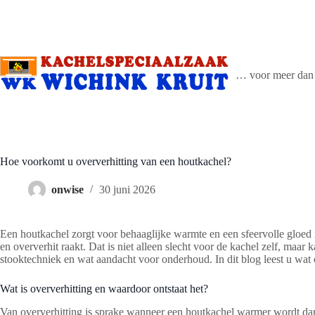
Ga
naar
de
inhoud
… voor meer dan 
Hoe voorkomt u oververhitting van een houtkachel?
onwise
30 juni 2026
Een houtkachel zorgt voor behaaglijke warmte en een sfeervolle gloed in
en oververhit raakt. Dat is niet alleen slecht voor de kachel zelf, maa
stooktechniek en wat aandacht voor onderhoud. In dit blog leest u wat o
Wat is oververhitting en waardoor ontstaat het?
Van oververhitting is sprake wanneer een houtkachel warmer wordt dan