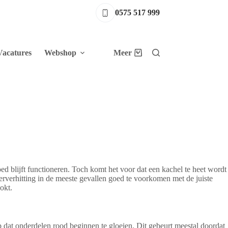
0575 517 999
Vacatures
Webshop
Meer
Winkelwagen
oed blijft functioneren. Toch komt het voor dat een kachel te heet wordt
ververhitting in de meeste gevallen goed te voorkomen met de juiste
okt.
 dat onderdelen rood beginnen te gloeien. Dit gebeurt meestal doordat