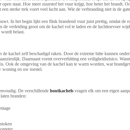
 ver open staat. Hoe meer zuurstof het vuur krijgt, hoe heter het brandt
 een sterke trek voert veel lucht aan. Wie de verbranding niet in de gat
ouwt. In het begin lijkt een flink brandend vuur juist prettig, omdat d
s de verleiding groot om de kachel vol te laden en de luchttoevoer wijd 
 wordt belast.
 kan de kachel zelf beschadigd raken. Door de extreme hitte kunnen ond
 aanzienlijk. Daarnaast vormt oververhitting een veiligheidsrisico. Wan
 is. Ook de omgeving van de kachel kan te warm worden, wat brandgevaar
 woning en uw toestel.
eenvoudig. De verschillende
houtkachels
vragen elk om een eigen aanpak
 laten branden:
entage
 stoken
mometer