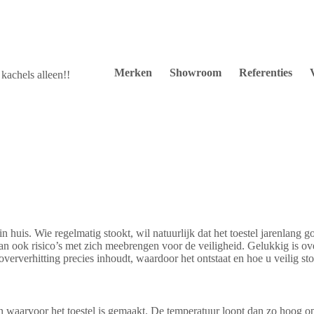
Merken
Showroom
Referenties
kachels alleen!!
 huis. Wie regelmatig stookt, wil natuurlijk dat het toestel jarenlang g
r kan ook risico’s met zich meebrengen voor de veiligheid. Gelukkig is o
ververhitting precies inhoudt, waardoor het ontstaat en hoe u veilig sto
 waarvoor het toestel is gemaakt. De temperatuur loopt dan zo hoog op