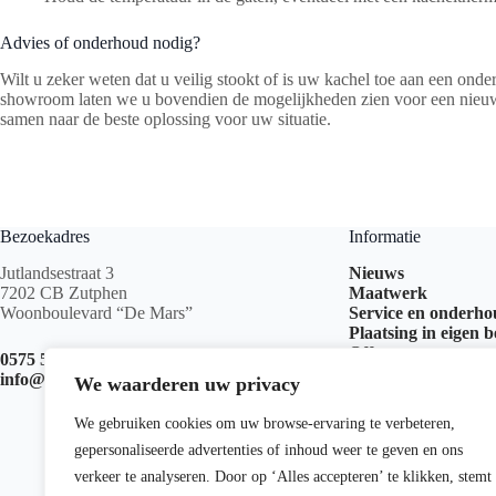
Advies of onderhoud nodig?
Wilt u zeker weten dat u veilig stookt of is uw kachel toe aan een o
showroom laten we u bovendien de mogelijkheden zien voor een nieuw o
samen naar de beste oplossing voor uw situatie.
Bezoekadres
Informatie
Jutlandsestraat 3
Nieuws
7202 CB Zutphen
Maatwerk
Woonboulevard “De Mars”
Service en onderh
Plaatsing in eigen 
Offerte aanvragen
0575 517 999
info@kachelswk.nl
We waarderen uw privacy
We gebruiken cookies om uw browse-ervaring te verbeteren,
gepersonaliseerde advertenties of inhoud weer te geven en ons
verkeer te analyseren. Door op ‘Alles accepteren’ te klikken, stemt