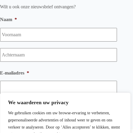
Wilt u ook onze nieuwsbrief ontvangen?
Naam
*
Voorna
Achtern
E-mailadres
*
We waarderen uw privacy
We gebruiken cookies om uw browse-ervaring te verbeteren,
gepersonaliseerde advertenties of inhoud weer te geven en ons
verkeer te analyseren. Door op ‘Alles accepteren’ te klikken, stemt
Copyright © 2026 Wichink Kruit Kachelspeciaalzaak BV -