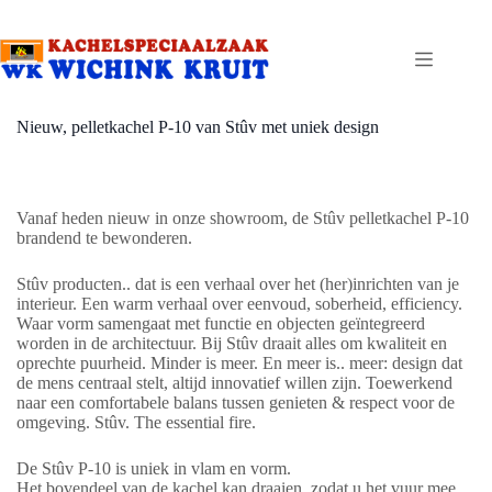
Ga
naar
de
inhoud
Nieuw, pelletkachel P-10 van Stûv met uniek design
Vanaf heden nieuw in onze showroom, de Stûv pelletkachel P-10
brandend te bewonderen.
Stûv producten.. dat is een verhaal over het (her)inrichten van je
interieur. Een warm verhaal over eenvoud, soberheid, efficiency.
Waar vorm samengaat met functie en objecten geïntegreerd
worden in de architectuur. Bij Stûv draait alles om kwaliteit en
oprechte puurheid. Minder is meer. En meer is.. meer: design dat
de mens centraal stelt, altijd innovatief willen zijn. Toewerkend
naar een comfortabele balans tussen genieten & respect voor de
omgeving. Stûv. The essential fire.
De Stûv P-10 is uniek in vlam en vorm.
Het bovendeel van de kachel kan draaien, zodat u het vuur mee