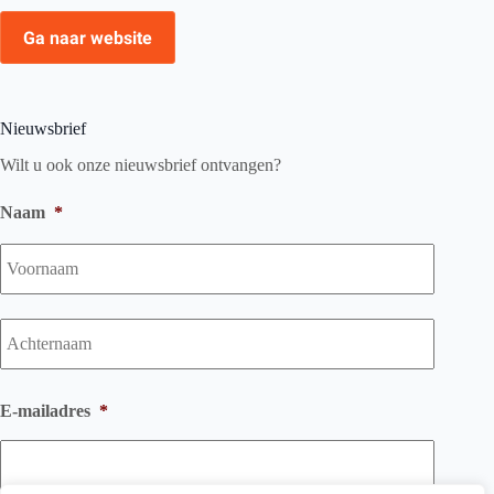
Ga naar website
Nieuwsbrief
Wilt u ook onze nieuwsbrief ontvangen?
Naam
*
Voorna
Achtern
E-mailadres
*