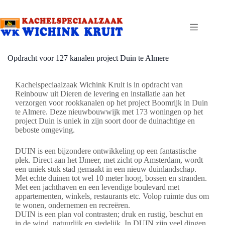
Ga
naar
de
inhoud
Opdracht voor 127 kanalen project Duin te Almere
Kachelspeciaalzaak Wichink Kruit is in opdracht van
Reinbouw uit Dieren de levering en installatie aan het
verzorgen voor rookkanalen op het project Boomrijk in Duin
te Almere. Deze nieuwbouwwijk met 173 woningen op het
project Duin is uniek in zijn soort door de duinachtige en
beboste omgeving.
DUIN is een bijzondere ontwikkeling op een fantastische
plek. Direct aan het IJmeer, met zicht op Amsterdam, wordt
een uniek stuk stad gemaakt in een nieuw duinlandschap.
Met echte duinen tot wel 10 meter hoog, bossen en stranden.
Met een jachthaven en een levendige boulevard met
appartementen, winkels, restaurants etc. Volop ruimte dus om
te wonen, ondernemen en recreëren.
DUIN is een plan vol contrasten; druk en rustig, beschut en
in de wind, natuurlijk en stedelijk. In DUIN zijn veel dingen