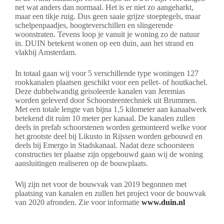
net wat anders dan normaal. Het is er niet zo aangeharkt,
maar een tikje ruig. Dus geen saaie grijze stoeptegels, maar
schelpenpaadjes, hoogteverschillen en slingerende
woonstraten. Tevens loop je vanuit je woning zo de natuur
in. DUIN betekent wonen op een duin, aan het strand en
vlakbij Amsterdam.
In totaal gaan wij voor 5 verschillende type woningen 127
rookkanalen plaatsen geschikt voor een pellet- of houtkachel.
Deze dubbelwandig geisoleerde kanalen van Jeremias
worden geleverd door Schoorsteentechniek uit Brummen.
Met een totale lengte van bijna 1,5 kilometer aan kanaalwerk
betekend dit ruim 10 meter per kanaal. De kanalen zullen
deels in prefab schoorstenen worden gemonteerd welke voor
het grootste deel bij Likusto in Rijssen worden gebouwd en
deels bij Emergo in Stadskanaal. Nadat deze schoorsteen
constructies ter plaatse zijn opgebouwd gaan wij de woning
aansluitingen realiseren op de bouwplaats.
Wij zijn net voor de bouwvak van 2019 begonnen met
plaatsing van kanalen en zullen het project voor de bouwvak
van 2020 afronden. Zie voor informatie
www.duin.nl