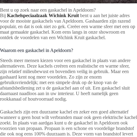
Bent u op zoek naar een gaskachel in Apeldoorn?
Bij
Kachelspeciaalzaak Wichink Kruit
bent u aan het juiste adres
voor de mooiste gaskachels van Apeldoorn. Gashaarden zijn razend
populair, en dat is ook niet zo gek. Creëer een warme sfeer met een op
maat gemaakte gaskachel. Kom eens langs in onze showroom en
ontdek de voordelen van een Wichink Kruit gaskachel.
Waarom een gaskachel in Apeldoorn?
Steeds meer mensen kiezen voor een gaskachel in plaats van andere
alternatieven. Deze kachels creëren een realistische en warme sfeer,
zijn relatief milieubewust en bovendien veilig in gebruik. Maar een
gashaard kent nog meer voordelen. Zo zijn ze enorm
gebruiksvriendelijk; met een simpele druk op de knop van de
afstandsbediening zet u de gaskachel aan of uit. Een gaskachel sluit
daarnaast naadloos aan in uw interieur. U heeft namelijk geen
rookkanaal of houtvoorraad nodig.
Gaskachels zijn een duurzame kachel en zeker een goed alternatief
wanneer u geen hout wilt verbranden maar ook geen elektrische kachel
zoekt. In plaats van aardgas kunt u de gaskachel in Apeldoorn ook
voorzien van propaan. Propaan is een schone en voordelige brandstof
die ook nog eens 100% duurzaam is. Deze vorm van brandstof levert