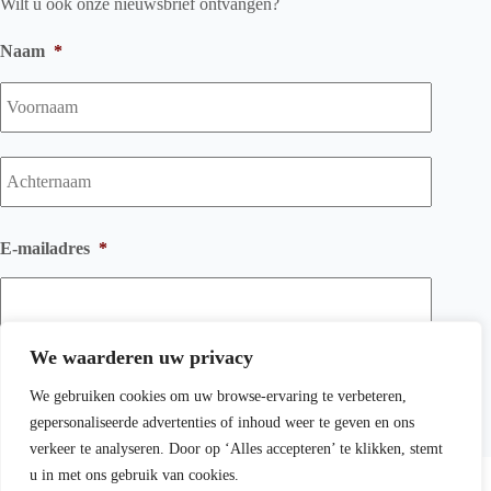
Wilt u ook onze nieuwsbrief ontvangen?
Naam
*
Voorna
Achtern
E-mailadres
*
We waarderen uw privacy
We gebruiken cookies om uw browse-ervaring te verbeteren,
gepersonaliseerde advertenties of inhoud weer te geven en ons
verkeer te analyseren. Door op ‘Alles accepteren’ te klikken, stemt
Copyright © 2026 Wichink Kruit Kachelspeciaalzaak BV -
u in met ons gebruik van cookies.
Algemene voorwaarden
-
Privacyverklaring
-
Sitemap
-