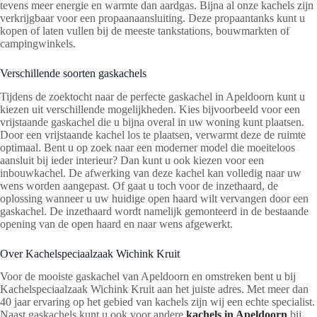
tevens meer energie en warmte dan aardgas. Bijna al onze kachels zijn
verkrijgbaar voor een propaanaansluiting. Deze propaantanks kunt u
kopen of laten vullen bij de meeste tankstations, bouwmarkten of
campingwinkels.
Verschillende soorten gaskachels
Tijdens de zoektocht naar de perfecte gaskachel in Apeldoorn kunt u
kiezen uit verschillende mogelijkheden. Kies bijvoorbeeld voor een
vrijstaande gaskachel die u bijna overal in uw woning kunt plaatsen.
Door een vrijstaande kachel los te plaatsen, verwarmt deze de ruimte
optimaal. Bent u op zoek naar een moderner model die moeiteloos
aansluit bij ieder interieur? Dan kunt u ook kiezen voor een
inbouwkachel. De afwerking van deze kachel kan volledig naar uw
wens worden aangepast. Of gaat u toch voor de inzethaard, de
oplossing wanneer u uw huidige open haard wilt vervangen door een
gaskachel. De inzethaard wordt namelijk gemonteerd in de bestaande
opening van de open haard en naar wens afgewerkt.
Over Kachelspeciaalzaak Wichink Kruit
Voor de mooiste gaskachel van Apeldoorn en omstreken bent u bij
Kachelspeciaalzaak Wichink Kruit aan het juiste adres. Met meer dan
40 jaar ervaring op het gebied van kachels zijn wij een echte specialist.
Naast gaskachels kunt u ook voor andere
kachels in Apeldoorn
bij