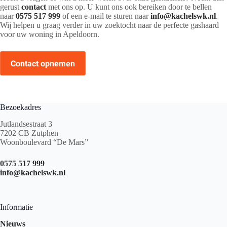
gerust
contact
met ons op. U kunt ons ook bereiken door te bellen
naar
0575 517 999
of een e-mail te sturen naar
info@kachelswk.nl
.
Wij helpen u graag verder in uw zoektocht naar de perfecte gashaard
voor uw woning in Apeldoorn.
Contact opnemen
Bezoekadres
Jutlandsestraat 3
7202 CB Zutphen
Woonboulevard “De Mars”
0575 517 999
info@kachelswk.nl
Informatie
Nieuws