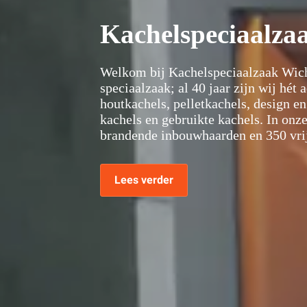
Kachelspeciaalza
Welkom bij Kachelspeciaalzaak Wichi
speciaalzaak; al 40 jaar zijn wij hét 
houtkachels, pelletkachels, design 
kachels en gebruikte kachels. In on
brandende inbouwhaarden en 350 vrij
Lees verder